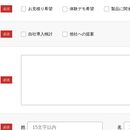
お見積り希望
体験デモ希望
製品に関
必須
自社導入検討
他社への提案
必須
必須
姓
名
必須